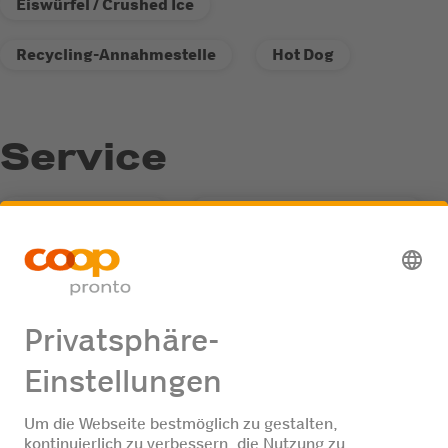
Eiswürfel / Crushed Ice
Recycling-Annahmestelle
Hot Dog
Service
AdBlue Treibstoff
Recycling-Annahmestelle
Fastline-Tankautomat
Jobangebote
Keine Jobangebote