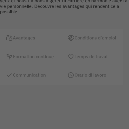
yeux et nous t’aidons à gérer ta carrière en harmonie avec ta
vie personnelle. Découvre les avantages qui rendent cela
possible.
Avantages
Conditions d’emploi
Formation continue
Temps de travail
Communication
Orario di lavoro