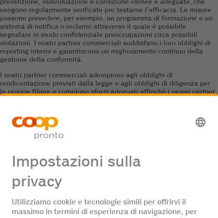
prevenzione, individuazione e correzione idonee e adeguate, che
vengono regolarmente verificate per testarne l’efficacia. Le misure
possono prevedere, per esempio, un programma di formazione e un
sistema di notifica o reclamo attraverso il quale è possibile
segnalare in modo confidenziale preoccupazioni circa possibili
violazioni. I nostri partner commerciali soddisfano i loro obblighi di
reporting interni e garantiscono un miglioramento continuo della
gestione della conformità.
I nostri partner commerciali adempiono agli obblighi di
rendicontazione previsti dalla legge e agli obblighi di diligenza per
le proprie filiere e compiono sforzi adeguati affinché i propri partner
commerciali rispettino i principi del presente codice di
comportamento.
Coop si riserva il diritto di verificare che i partner commerciali
rispettino i principi del presente codice di comportamento.
In caso di sospette violazioni del presente codice di comportamento,
i nostri partner commerciali sono tenuti a segnalarlo a Coop tramite
la nostra piattaforma di notifica online
(
qui
)
.
Coop Pronto AG
Giugno 2025