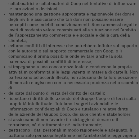
collaboratrici e collaboratori di Coop nel tentativo di influenzare
le loro azioni o decisioni;
mantengono una gestione appropriata e ragionevole dei doni e
degli inviti e assicurano che tali doni non possano essere
percepiti come indebiti condizionamenti. Sono ammessi regali e
inviti di modesto valore commisurati alla situazione nell’ambito
dell’apprezzamento commerciale e sociale e della cura della
clientela;
evitano conflitti di interesse che potrebbero influire sul rapporto
con le autorità o sul rapporto commerciale con Coop, o li
comunicano il prima possibile onde evitare anche la sola
parvenza di possibili conflitti di interesse;
si impegnano a una concorrenza leale e conducono la propria
attività in conformità alle leggi vigenti in materia di cartelli. Non
partecipano ad accordi illeciti, non abusano della loro posizione
di mercato e agiscono con la necessaria prudenza nello scambio
di
delicate dal punto di vista del diritto dei cartelli;
rispettano i diritti delle aziende del Gruppo Coop e di terzi sulla
proprietà intellettuale. Tutelano i segreti aziendali e le
informazioni confidenziali di Coop e tutelano i relativi diritti
delle aziende del Gruppo Coop, dei suoi clienti e stakeholder;
si assicurano di non favorire il riciclaggio di denaro o il
terrorismo, né direttamente né indirettamente;
gestiscono i dati personali in modo ragionevole e adeguato, li
trattano solo per scopi legittimi e nell’ambito delle leggi vigenti