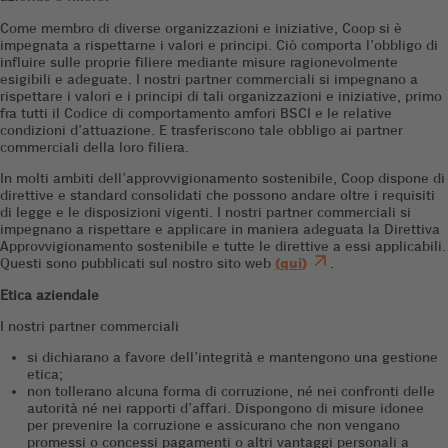
Come membro di diverse organizzazioni e iniziative, Coop si è
impegnata a rispettarne i valori e principi. Ciò comporta l’obbligo di
influire sulle proprie filiere mediante misure ragionevolmente
esigibili e adeguate. I nostri partner commerciali si impegnano a
rispettare i valori e i principi di tali organizzazioni e iniziative, primo
fra tutti il Codice di comportamento amfori BSCI e le relative
condizioni d’attuazione. E trasferiscono tale obbligo ai partner
commerciali della loro filiera.
In molti ambiti dell’approvvigionamento sostenibile, Coop dispone di
direttive e standard consolidati che possono andare oltre i requisiti
di legge e le disposizioni vigenti. I nostri partner commerciali si
impegnano a rispettare e applicare in maniera adeguata la Direttiva
Approvvigionamento sostenibile e tutte le direttive a essi applicabili.
Questi sono pubblicati sul nostro sito web
(
qui
)
.
Etica aziendale
I nostri partner commerciali
si dichiarano a favore dell’integrità e mantengono una gestione
etica;
non tollerano alcuna forma di corruzione, né nei confronti delle
autorità né nei rapporti d’affari. Dispongono di misure idonee
per prevenire la corruzione e assicurano che non vengano
promessi o concessi pagamenti o altri vantaggi personali a