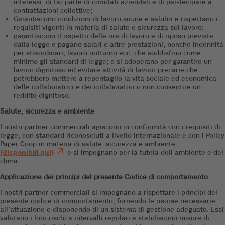
interessi, di far parte di comitati aziendali e di par-tecipare a
contrattazioni collettive;
Garantiscono condizioni di lavoro sicure e salubri e rispettano i
requisiti vigenti in materia di salute e sicurezza sul lavoro;
garantiscono il rispetto delle ore di lavoro e di riposo previste
dalla legge e pagano salari e altre prestazioni, nonché indennità
per straordinari, lavoro notturno ecc. che soddisfino come
minimo gli standard di legge; e si adoperano per garantire un
lavoro dignitoso ed evitare attività di lavoro precarie che
potrebbero mettere a repentaglio la vita sociale ed economica
delle collaboratrici e dei collaboratori o non consentire un
reddito dignitoso.
Salute, sicurezza e ambiente
I nostri partner commerciali agiscono in conformità con i requisiti di
legge, con standard riconosciuti a livello internazionale e con i Policy
Paper Coop in materia di salute, sicurezza e ambiente
(
disponibili qui
)
e si impegnano per la tutela dell’ambiente e del
clima.
Applicazione dei principi del presente Codice di comportamento
I nostri partner commerciali si impegnano a rispettare i principi del
presente codice di comportamento, fornendo le risorse necessarie
all’attuazione e disponendo di un sistema di gestione adeguato. Essi
valutano i loro rischi a intervalli regolari e stabiliscono misure di