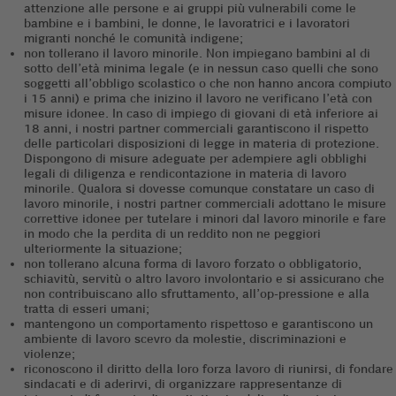
attenzione alle persone e ai gruppi più vulnerabili come le
bambine e i bambini, le donne, le lavoratrici e i lavoratori
migranti nonché le comunità indigene;
non tollerano il lavoro minorile. Non impiegano bambini al di
sotto dell’età minima legale (e in nessun caso quelli che sono
soggetti all’obbligo scolastico o che non hanno ancora compiuto
i 15 anni) e prima che inizino il lavoro ne verificano l’età con
misure idonee. In caso di impiego di giovani di età inferiore ai
18 anni, i nostri partner commerciali garantiscono il rispetto
delle particolari disposizioni di legge in materia di protezione.
Dispongono di misure adeguate per adempiere agli obblighi
legali di diligenza e rendicontazione in materia di lavoro
minorile. Qualora si dovesse comunque constatare un caso di
lavoro minorile, i nostri partner commerciali adottano le misure
correttive idonee per tutelare i minori dal lavoro minorile e fare
in modo che la perdita di un reddito non ne peggiori
ulteriormente la situazione;
non tollerano alcuna forma di lavoro forzato o obbligatorio,
schiavitù, servitù o altro lavoro involontario e si assicurano che
non contribuiscano allo sfruttamento, all’op-pressione e alla
tratta di esseri umani;
mantengono un comportamento rispettoso e garantiscono un
ambiente di lavoro scevro da molestie, discriminazioni e
violenze;
riconoscono il diritto della loro forza lavoro di riunirsi, di fondare
sindacati e di aderirvi, di organizzare rappresentanze di