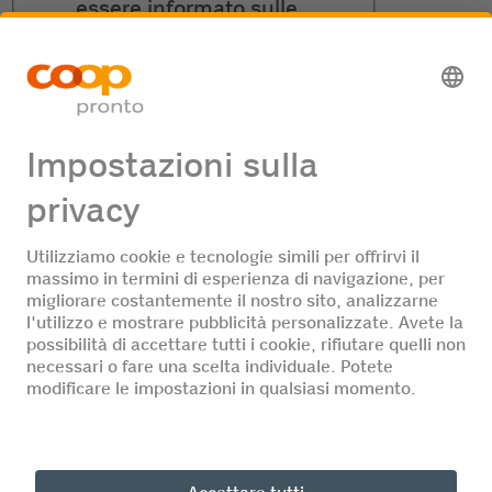
essere informato sulle
nuove sedi e sugli eventi
informativi.
Non voglio che i miei dati
di contatto vengano
memorizzati.
Partecipa
DE
FR
IT
© Coop Pronto