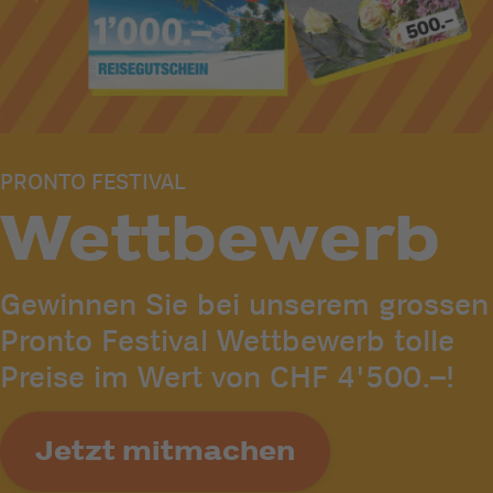
PRONTO FESTIVAL
Wettbewerb
Gewinnen Sie bei unserem grossen
Pronto Festival Wettbewerb tolle
Preise im Wert von CHF 4'500.–!
Jetzt mitmachen