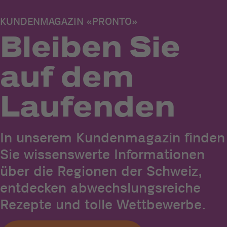
KUNDENMAGAZIN «PRONTO»
Bleiben Sie
auf dem
Laufenden
In unserem Kundenmagazin finden
Sie wissenswerte Informationen
über die Regionen der Schweiz,
entdecken abwechslungsreiche
Rezepte und tolle Wettbewerbe.