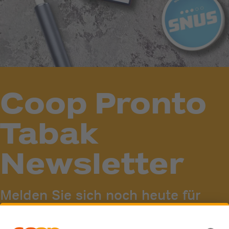
Coop Pronto
Tabak
Newsletter
Melden Sie sich noch heute für
den kostenlosen, monatlichen
Tabak-/Raucherwaren-Newsletter