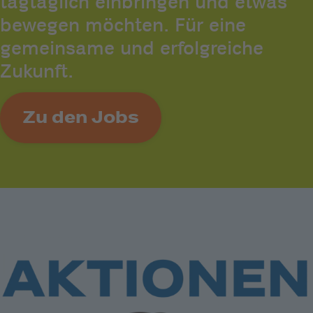
tagtäglich einbringen und etwas
bewegen möchten. Für eine
gemeinsame und erfolgreiche
Zukunft.
Zu den Jobs