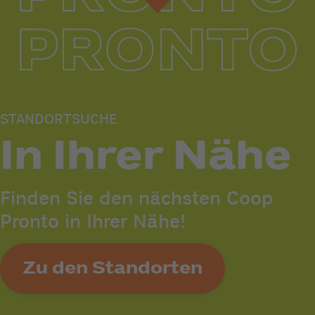
STANDORTSUCHE
In Ihrer Nähe
Finden Sie den nächsten Coop
Pronto in Ihrer Nähe!
Zu den Standorten