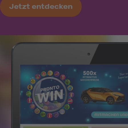
Jetzt entdecken