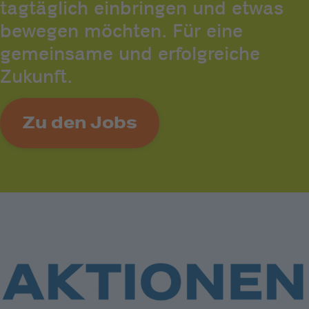
tagtäglich einbringen und etwas
bewegen möchten. Für eine
gemeinsame und erfolgreiche
Zukunft.
Zu den Jobs