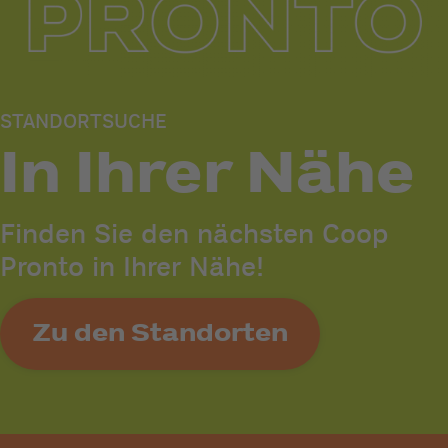
STANDORTSUCHE
In Ihrer Nähe
Finden Sie den nächsten Coop
Pronto in Ihrer Nähe!
Zu den Standorten