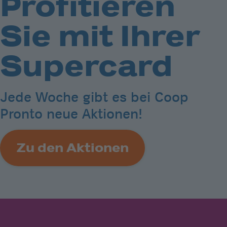
Profitieren
Sie mit Ihrer
Supercard
Jede Woche gibt es bei Coop
Pronto neue Aktionen!
Zu den Aktionen