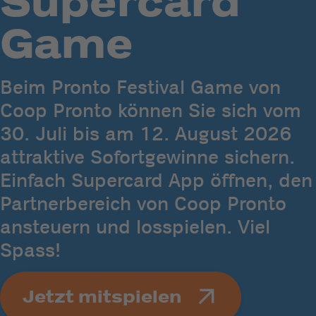
Supercard
Game
Beim Pronto Festival Game von
Coop Pronto können Sie sich vom
30. Juli bis am 12. August 2026
attraktive Sofortgewinne sichern.
Einfach Supercard App öffnen, den
Partnerbereich von Coop Pronto
ansteuern und losspielen. Viel
Spass!
Jetzt mitspielen