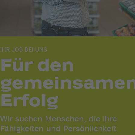
IHR JOB BEI UNS
Für den
gemeinsame
Erfolg
Wir suchen Menschen, die ihre
Fähigkeiten und Persönlichkeit