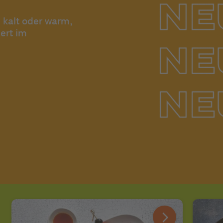
 kalt oder warm,
ert im