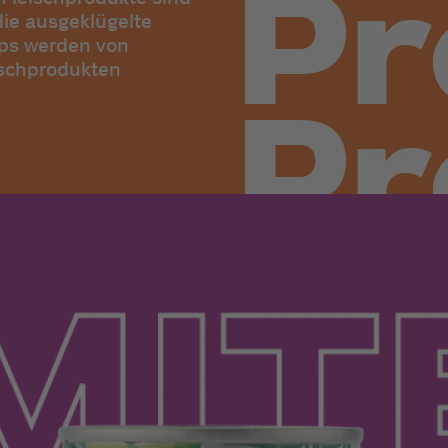
die ausgeklügelte
hops werden von
ischprodukten