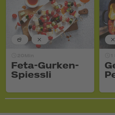
20Min
1
Feta-Gurken-
Ge
Spiessli
P