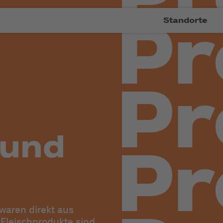
Standorte
 und
aren direkt aus
Fleischprodukte sind