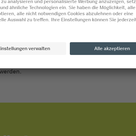
 (sehr oft blau) vorsichtig ab. Füllen Sie das
-beuteln langsam ein, um ein Überlaufen zu
inden Sie im Fahrzeughandbuch.
toppt die eingesteckte Zapfpistole automatisch
hsneutral, bei Hautkontakt kann das AdBlue durch
 werden.