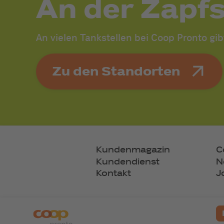
An der Zapf
An vielen Tankstellen bei Coop Pronto gi
Zu den Standorten
Kundenmagazin
C
Kundendienst
N
Kontakt
J