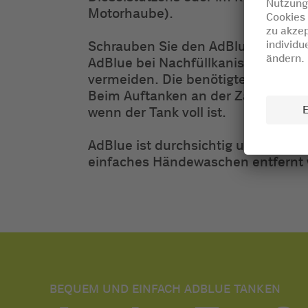
Motorhaube).
Schrauben Sie den AdBlue-Tankdeckel
AdBlue bei Nachfüllkanistern oder 
vermeiden. Die benötigte Menge f
Beim Auftanken an der Zapfsäule s
wenn der Tank voll ist.
AdBlue ist durchsichtig und geruc
einfaches Händewaschen entfernt
BEQUEM UND EINFACH ADBLUE TANKEN