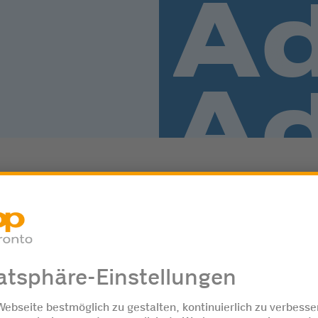
 eine Harnstofflösung, die in den Abgasstrang
Ox) zu reduzieren.
heint, sollten Sie nicht zu lange warten. Ohne
herweise nicht mehr.
separate Tanköffnung befüllt, oft in der Nähe de
(bei einigen Fahrzeugen auch unter der