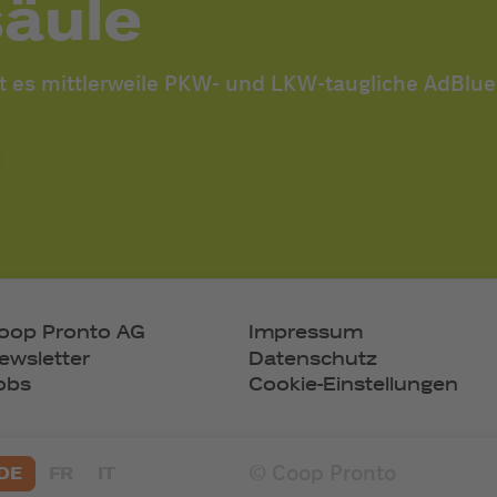
säule
bt es mittlerweile PKW- und LKW-taugliche AdBlu
oop Pronto AG
Impressum
ewsletter
Datenschutz
obs
Cookie-Einstellungen
© Coop Pronto
DE
FR
IT