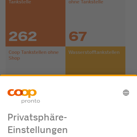
Tankstelle
ohne Tankstelle
262
67
Coop Tankstellen ohne
Wasserstofftankstellen
Shop
4
6
Pronto Charge Ladesäulen