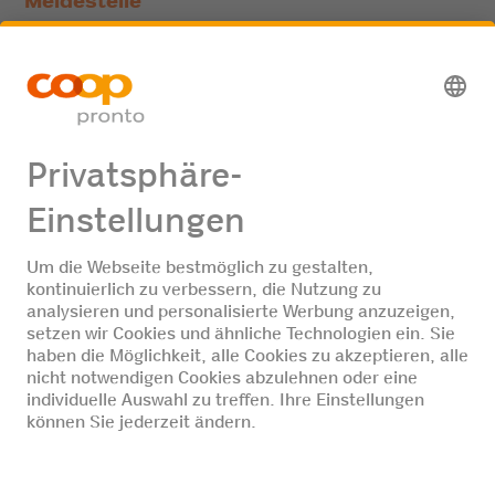
Meldestelle
Unser Meldeprozess über die Meldestelle richtet sich
an unsere
Mitarbeitenden
, unsere
Geschäftspartner
sowie auch
Akteure entlang der Lieferkette
, um
rechtswidriges oder unethisches Verhalten zu melden.
Es können uns unter anderem Verstösse gegen das
Strafrecht, Kartellrecht, Arbeitsrecht oder den
Datenschutz gemeldet werden.
Weiter zur Meldeplattform
Verfahrensordnung
DE
FR
IT