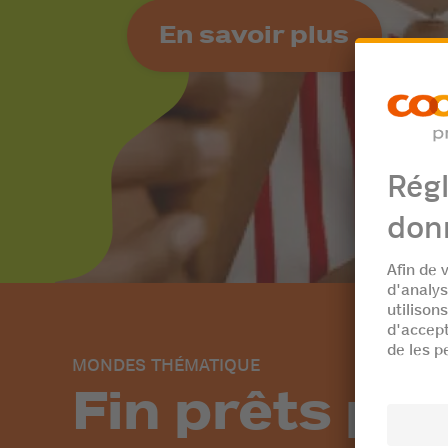
En savoir plus
MONDES THÉMATIQUE
Fin prêts po