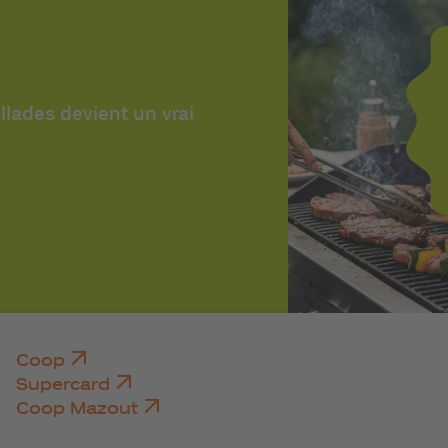
lades devient un vrai
Coop
Supercard
Coop Mazout