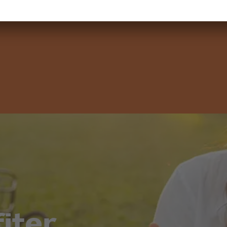
s les plus importants afin que vous et votre voit
fiter