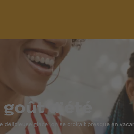
goût d’été
e délicieuse glace: on se croirait presque en vaca