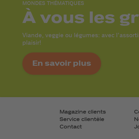
MONDES THÉMATIQUES
À vous les gr
Viande, veggie ou légumes: avec l’assort
plaisir!
En savoir plus
Magazine clients
C
Service clientèle
N
Contact
J