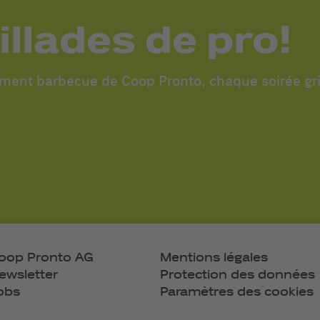
illades de pro!
iment barbecue de Coop Pronto, chaque soirée gril
oop Pronto AG
Mentions légales
ewsletter
Protection des données
obs
Paramètres des cookies