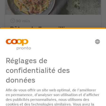
30 min
Pâtes de l’armailli aux
châtaignes
12
de
71
Rezepten
Plus de recettes