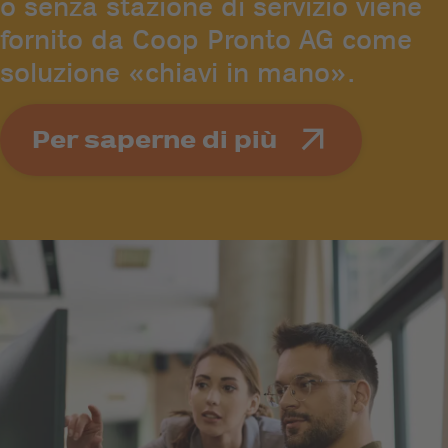
o senza stazione di servizio viene
fornito da Coop Pronto AG come
soluzione «chiavi in mano».
Per saperne di più