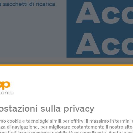
sacchetti di ricarica
mezzo di trasporto: è sinonimo di libertà,
suo proprietario. Per garantire che il vostro veico
ne e rimanga affidabile, la manutenzione regolare 
ia della tappezzeria, di deodoranti per ambienti o d
iamento, gli accessori giusti svolgono un ruolo
ne degli articoli più richiesti nel negozio Coop
icino a voi.