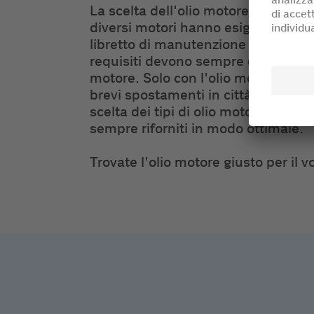
La scelta dell'olio motore giusto è
diversi motori hanno esigenze specif
libretto di manutenzione vi dirà di q
requisiti devono sempre corrisponder
motore. Solo con l'olio motore giust
brevi spostamenti in città ai lungh
scelta dei tipi di olio motore più co
sempre riforniti in modo ottimale.
Trovate l'olio motore giusto per il v