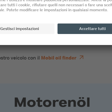
 importante quanto la manutenzione, poiché i
iche. Un'occhiata alle istruzioni per l'uso o al
uale olio ha bisogno il vostro veicolo. Questi
e alle informazioni riportate sulla tanica dell'oli
o la vostra auto rimarrà affidabile e potente, dai
i viaggi. Per questo motivo offriamo un'ampia
muni, in modo che voi e il vostro veicolo siate
ostro veicolo con il
Mobil oil finder
Motorenöl