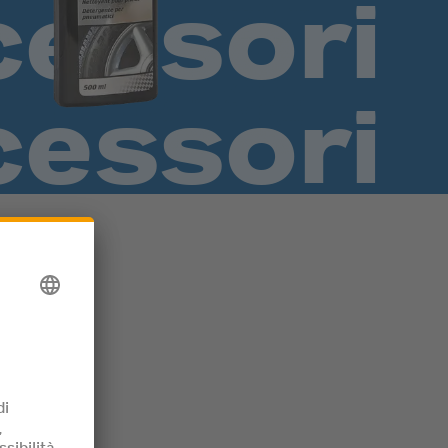
lo
è
i