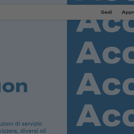
Sedi
Appr
uon
zioni di servizio
izzera, diversi oli