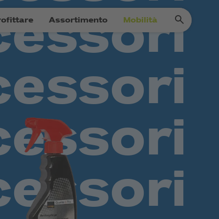
ofittare
Assortimento
Mobilità