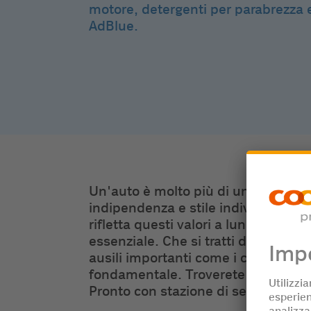
motore, detergenti per parabrezza e 
AdBlue.
Un'auto è molto più di un semplice 
indipendenza e stile individuale del 
rifletta questi valori a lungo termi
essenziale. Che si tratti della puliz
ausili importanti come i cavi di avv
fondamentale. Troverete una selezio
Pronto con stazione di servizio più v