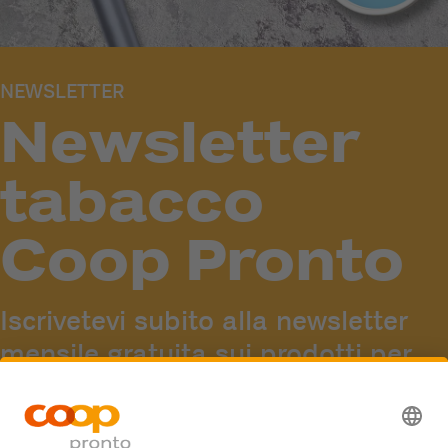
NEWSLETTER
Newsletter
tabacco
Coop Pronto
Iscrivetevi subito alla newsletter
mensile gratuita sui prodotti per
tabacco e fumo e approfittate
delle offerte di risparmio