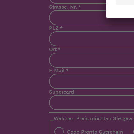
Strasse, Nr.
*
PLZ
*
Ort
*
E-Mail
*
Supercard
Welchen Preis möchten Sie gew
Coop Pronto Gutschein