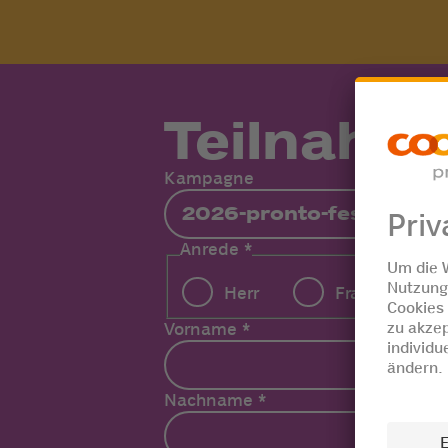
Teilnahm
Kampagne
Anrede
*
Herr
Frau
Vorname
*
Nachname
*