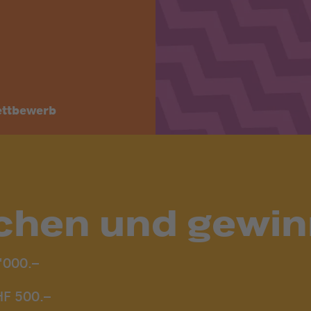
ttbewerb
chen und gewi
'000.–
HF 500.–