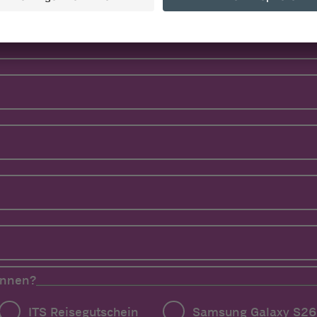
innen?
ITS Reisegutschein
Samsung Galaxy S26 