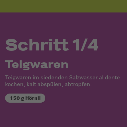
Schritt 1/4
Teigwaren
Teigwaren im siedenden Salzwasser al dente
Ka
kochen, kalt abspülen, abtropfen.
r
m
150 g Hörnli