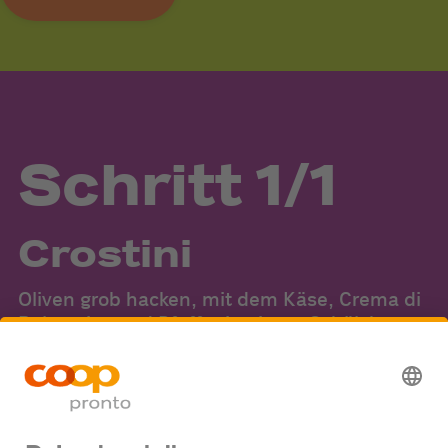
Schritt 1/1
Crostini
Oliven grob hacken, mit dem Käse, Crema di
Balsamico und Pfeffer in einem Schälchen
mischen. Brot schräg in ca. 8 Scheiben
schneiden, toasten. Olivenmasse auf den
Brotscheiben verteilen.
100 g grüne, mit Peperoni gefüllte Oliven