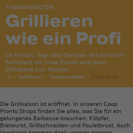
THEMENWELTEN
Grillieren
wie ein Profi
Ob Fleisch, Vegi oder Gemüse: Mit dem Grill-
Sortiment von Coop Pronto wird jeder
Grillabend zum Genuss.
Sortiment
Themenwelten
Tsch Tsch
Die Grillsaison ist eröffnet. In unseren Coop
Pronto Shops finden Sie alles, was Sie für ein
gelungenes Barbecue brauchen: Klöpfer,
Bratwurst, Grillschnecken und Pouletbrust. Auch
Vegetarier kommen dank unserer grossen