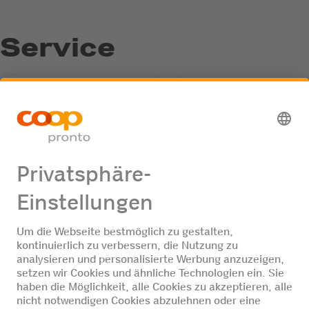
Service
Recycling-Annahmestelle
E-Ladestation
Tesla Ladestation
Fastline-Tankautomat
Jobangebote
Keine Jobangebote