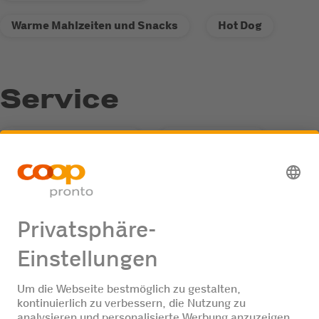
Warme Mahlzeiten und Snacks
Hot Dog
Service
Fastline-Tankautomat
LKW freundlich
Recycling-Annahmestelle
Wasserstoff
Jobangebote
Keine Jobangebote