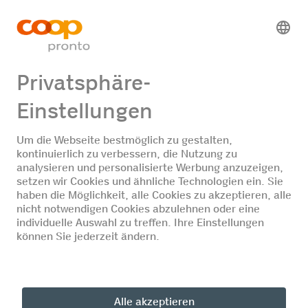
Fastline-Tankautomat
Jobangebote
Keine Jobangebote
DE
FR
IT
© Coop Pronto