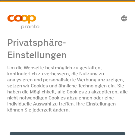
80% - %
Zum
Inserat
DE
FR
IT
© Coop Pronto