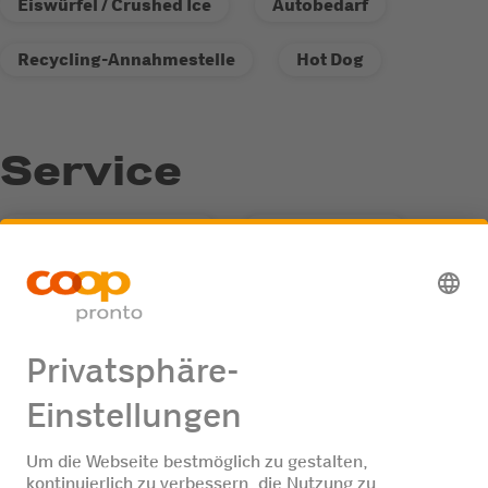
Eiswürfel / Crushed Ice
Autobedarf
Recycling-Annahmestelle
Hot Dog
Service
Fastline-Tankautomat
LKW freundlich
Recycling-Annahmestelle
AdBlue Treibstoff
Jobangebote
Keine Jobangebote