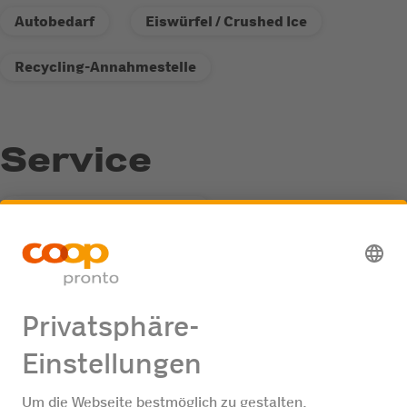
Autobedarf
Eiswürfel / Crushed Ice
Recycling-Annahmestelle
Service
Recycling-Annahmestelle
Fastline-Tankautomat
Jobangebote
Keine Jobangebote