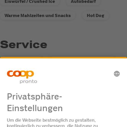
Eiswürfel / Crushed Ice
Autobedarf
Warme Mahlzeiten und Snacks
Hot Dog
Service
LKW freundlich
Recycling-Annahmestelle
Fastline-Tankautomat
AdBlue Treibstoff
Jobangebote
Keine Jobangebote