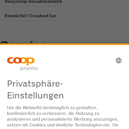
Recycling-Annahmestelle
Eiswürfel / Crushed Ice
Service
Recycling-Annahmestelle
Jobangebote
Keine Jobangebote