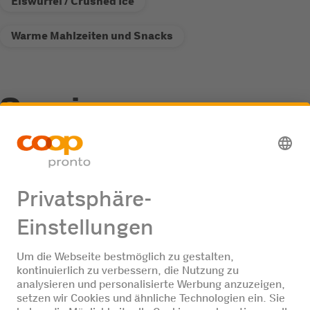
Eiswürfel / Crushed Ice
Warme Mahlzeiten und Snacks
Service
Recycling-Annahmestelle
Jobangebote
Keine Jobangebote