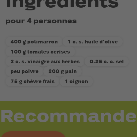
Ingrédients
pour 4 personnes
400 g potimarron
1 c. s. huile d’olive
100 g tomates cerises
2 c. s. vinaigre aux herbes
0.25 c. c. sel
peu poivre
200 g pain
75 g chèvre frais
1 oignon
Recommande