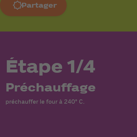
Partager
Étape 1/4
Préchauffage
préchauffer le four à 240° C.
pe
Pa
en
po
c