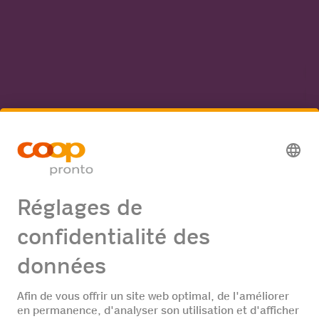
en
mi
ré