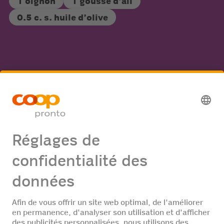
1 oignon
1 gousse d’ail
0.5 c. s. huile d’olive