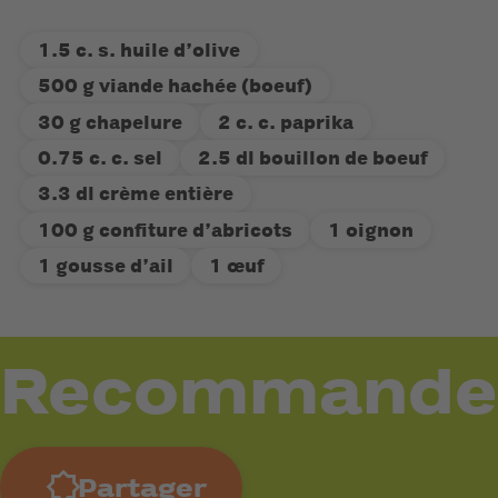
1.5 c. s. huile d’olive
500 g viande hachée (boeuf)
30 g chapelure
2 c. c. paprika
0.75 c. c. sel
2.5 dl bouillon de boeuf
3.3 dl crème entière
100 g confiture d’abricots
1 oignon
1 gousse d’ail
1 œuf
Recommande
Partager