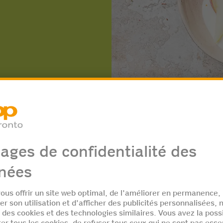
s
Re
P
mi-crème acidulée
80 g sucre