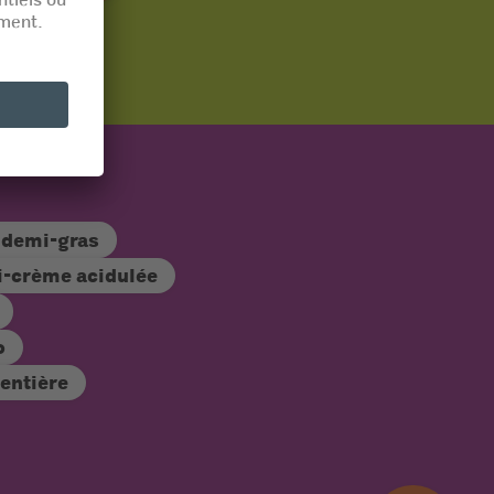
 demi-gras
-crème acidulée
o
 entière