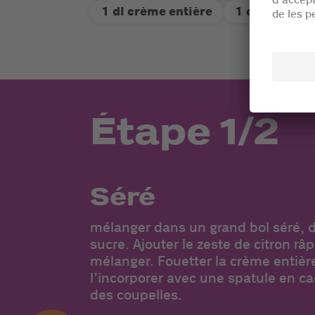
1 dl crème entière
1 c. s. Willi
Étape 1/2
Séré
mélanger dans un grand bol séré, 
sucre. Ajouter le zeste de citron râpé
mélanger. Fouetter la crème entière
l’incorporer avec une spatule en c
des coupelles.