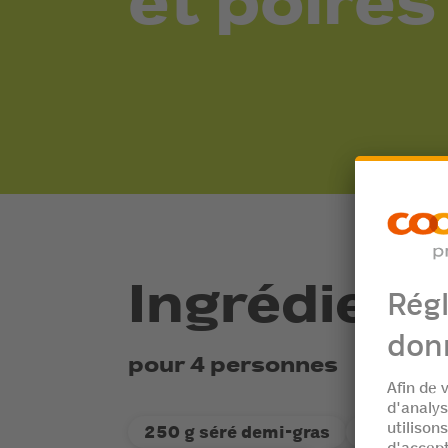
et poires
Ingrédient
pour 4 personnes
250 g séré demi-gras
200 g de