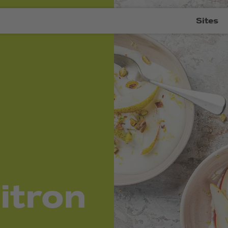
Sites
itron