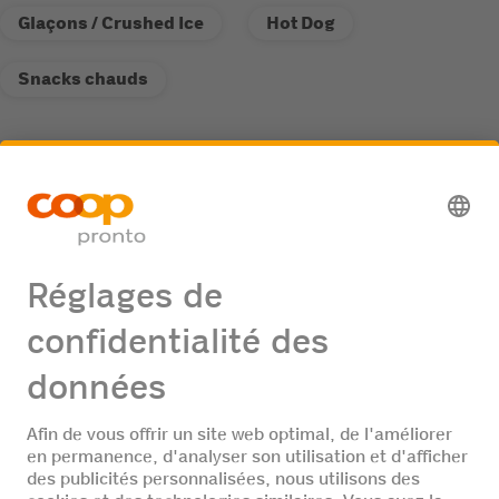
Glaçons / Crushed Ice
Hot Dog
Snacks chauds
Service
Colonne AdBlue (camion/voiture)
Offres d'emploi
Aucune offre d'emploi