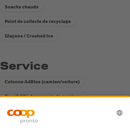
Snacks chauds
Point de collecte de recyclage
Glaçons / Crushed Ice
Service
Colonne AdBlue (camion/voiture)
Possibilité de passage de camions
Distributeur de carburant Fastline
Point de collecte de recyclage