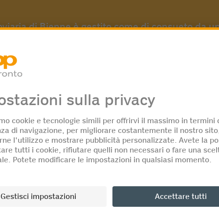
roviaria di Bienne è gestito come di consueto da u
anchising. I clienti beneficiano di orari di apertur
Ciò consente di acquistare prodotti freschi, snack 
 flessibile.
eschezza