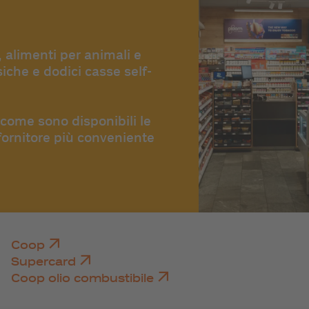
, alimenti per animali e
iche e dodici casse self-
 come sono disponibili le
 fornitore più conveniente
Coop
Supercard
Coop olio combustibile