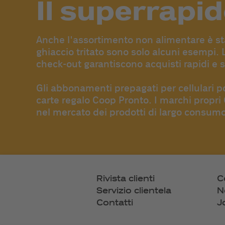
Il superrapi
Anche l'assortimento non alimentare è stato
ghiaccio tritato sono solo alcuni esempi.
check-out garantiscono acquisti rapidi e 
Gli abbonamenti prepagati per cellulari po
carte regalo Coop Pronto. I marchi propri 
nel mercato dei prodotti di largo consumo
Rivista clienti
C
Servizio clientela
N
Contatti
J