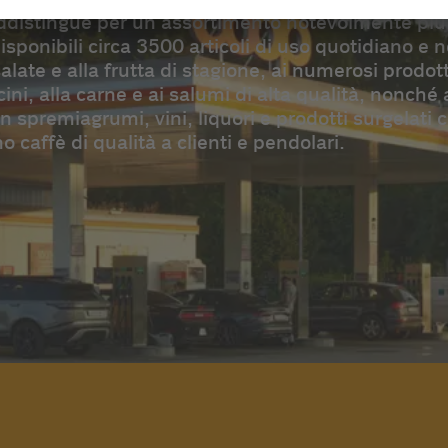
addistingue per un assortimento notevolmente più 
isponibili circa 3500 articoli di uso quotidiano e 
alate e alla frutta di stagione, ai numerosi prodotti
cini, alla carne e ai salumi di alta qualità, nonché
on spremiagrumi, vini, liquori e prodotti surgelati
caffè di qualità a clienti e pendolari.