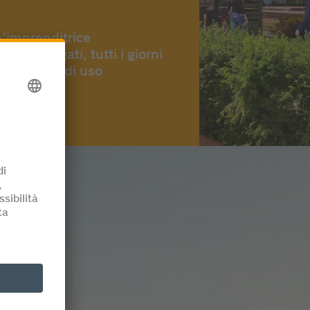
n'imprenditrice
a prolungati, tutti i giorni
e articoli di uso