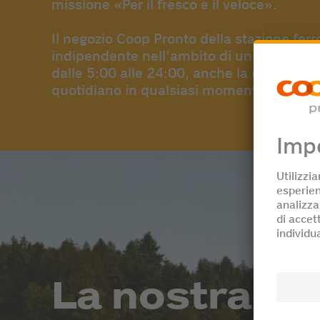
missione «Per il fresco e il veloce».
Il negozio Coop Pronto della stazione fer
indipendente nell'ambito di un sistema di fr
dalle 5:00 alle 24:00, anche la domenica. 
quotidiano in qualsiasi momento e in modo
La nostra fr