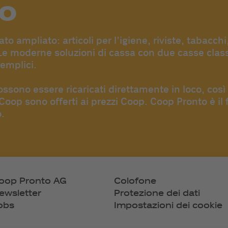
do
 ampliato: articoli per l'igiene, riviste, tabacchi
 Le moderne soluzioni di cassa con due casse class
semplici.
ssono essere ricaricati direttamente in loco, così
Coop sono offerti ai prezzi Coop. Coop Pronto è il
.
oop Pronto AG
Colofone
ewsletter
Protezione dei dati
obs
Impostazioni dei cookie