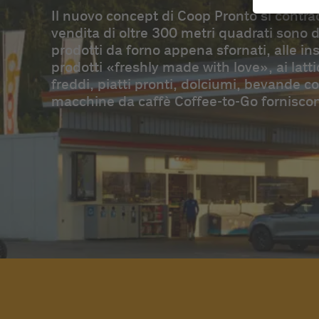
Il nuovo concept di Coop Pronto si contr
vendita di oltre 300 metri quadrati sono d
prodotti da forno appena sfornati, alle ins
prodotti «freshly made with love», ai latti
freddi, piatti pronti, dolciumi, bevande c
macchine da caffè Coffee-to-Go forniscono 