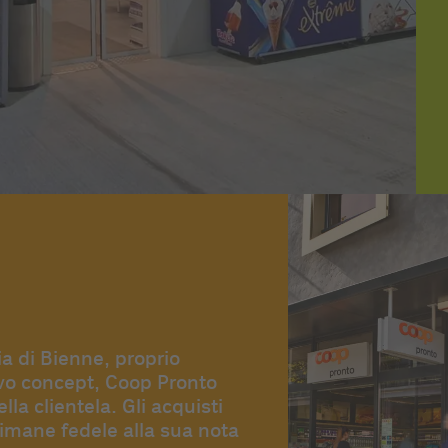
ia di Bienne, proprio
uovo concept, Coop Pronto
a clientela. Gli acquisti
rimane fedele alla sua nota