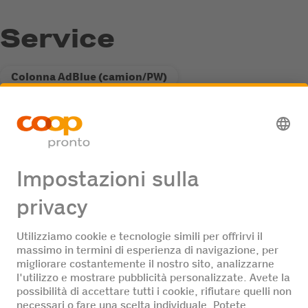
Service
Colonna AdBlue (camion/PW)
Accessibilità ai mezzi pesanti
Offerte di lavoro
Nessuna offerta di lavoro