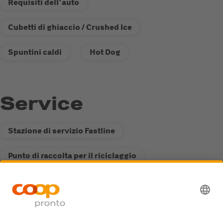
Requisiti dell'auto
Cubetti di ghiaccio / Crushed Ice
Spuntini caldi
Hot Dog
Service
Stazione di servizio Fastline
Punto di raccolta per il riciclaggio
Accessibilità ai mezzi pesanti