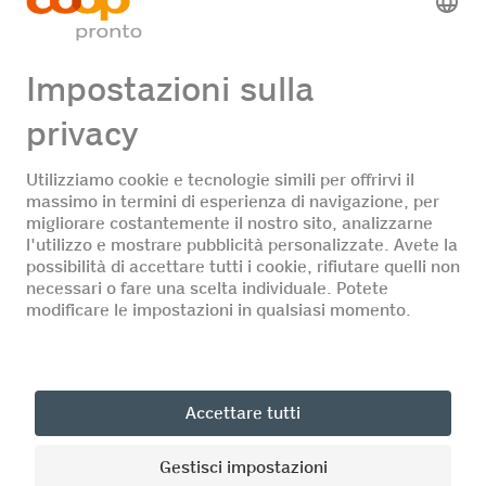
Offerte di lavoro
Nessuna offerta di lavoro
DE
FR
IT
© Coop Pronto
Home
Sedi
Approfittare
Assortimento
Mobilità