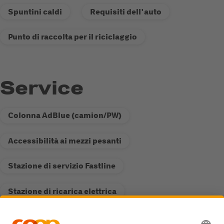
Spuntini caldi
Requisiti dell'auto
Punto di raccolta per il riciclaggio
Service
Colonna AdBlue (camion/PW)
Accessibilità ai mezzi pesanti
Stazione di servizio Fastline
Stazione di ricarica elettrica
Punto di raccolta per il riciclaggio