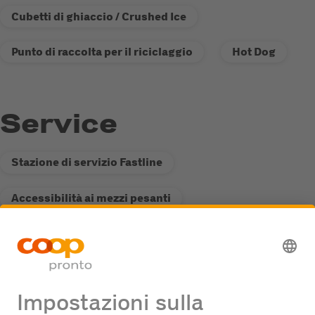
Cubetti di ghiaccio / Crushed Ice
Punto di raccolta per il riciclaggio
Hot Dog
Service
Stazione di servizio Fastline
Accessibilità ai mezzi pesanti
Punto di raccolta per il riciclaggio
Offerte di lavoro