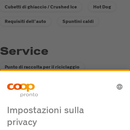
Cubetti di ghiaccio / Crushed Ice
Hot Dog
Requisiti dell'auto
Spuntini caldi
Service
Punto di raccolta per il riciclaggio
Stazione di servizio Fastline
Offerte di lavoro
Nessuna offerta di lavoro