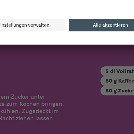
s-Mix
5 dl Vollr
80 g Kaffe
80 g Zucke
em Zucker unter
tze zum Kochen bringen.
skühlen. Zugedeckt im
Nacht ziehen lassen.