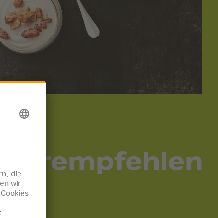
iterempfehlen
eilen