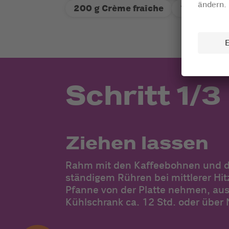
200 g Crème fraîche
100 g Nus
Schritt 1/3
Ziehen lassen
Rahm mit den Kaffeebohnen und d
ständigem Rühren bei mittlerer Hi
Pfanne von der Platte nehmen, au
Kühlschrank ca. 12 Std. oder über 