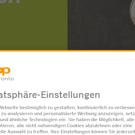
We
T
n
80 g Zucker