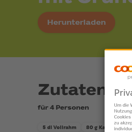
Herunterladen
Zutaten
für 4 Personen
5 dl Vollrahm
80 g Kaffeebohne