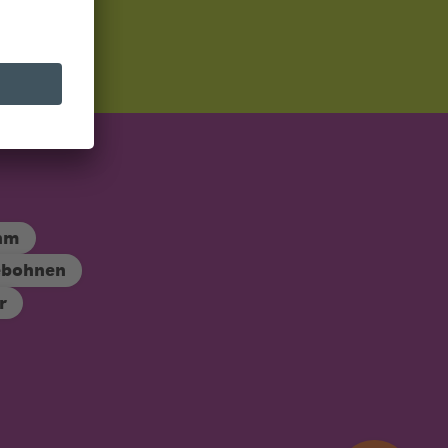
ahm
ebohnen
r