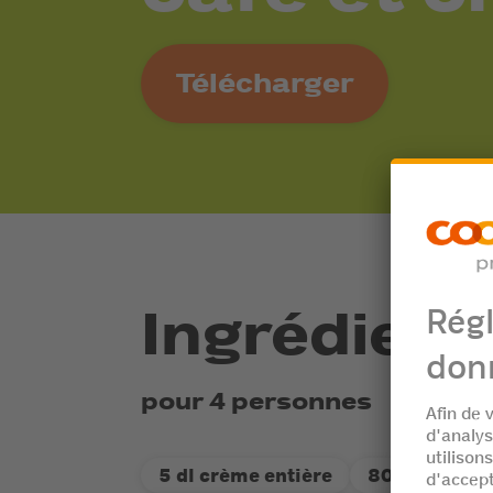
Télécharger
Ingrédient
pour 4 personnes
5 dl crème entière
80 g grains d