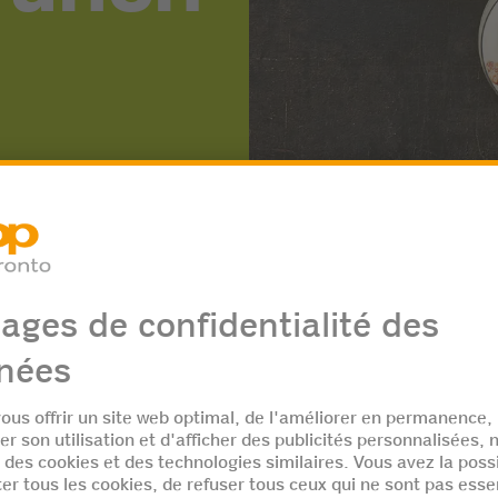
s
Re
P
e café
80 g sucre