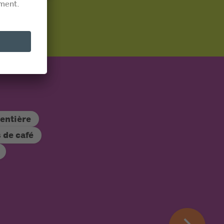
 entière
 de café