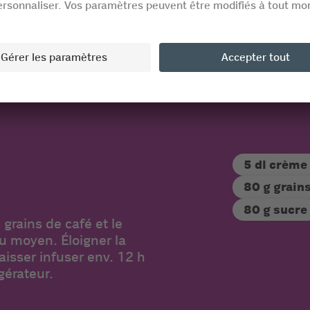
nge de noix
5 dl crème
80 g grains
80 g sucre
 grains de café et le
u moyen. Éloigner la
Laisser infuser env. 12 h
gérateur.