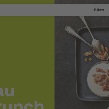
Sites
au
crunch