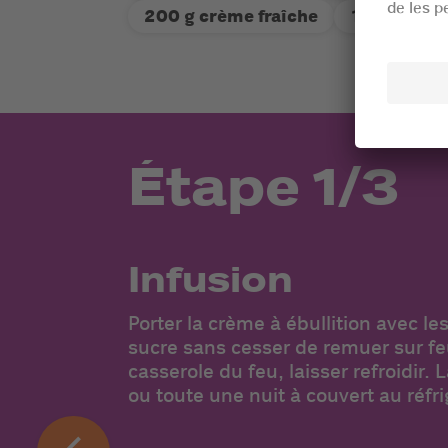
200 g crème fraîche
100 g méla
Étape 1/3
Infusion
Porter la crème à ébullition avec les
sucre sans cesser de remuer sur fe
casserole du feu, laisser refroidir. 
ou toute une nuit à couvert au réfri