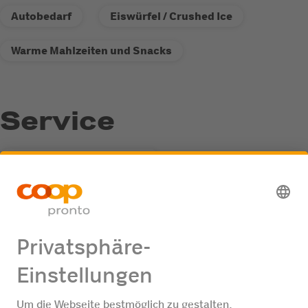
Autobedarf
Eiswürfel / Crushed Ice
Warme Mahlzeiten und Snacks
Service
Recycling-Annahmestelle
Fastline-Tankautomat
Jobangebote
Keine Jobangebote