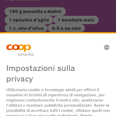
180 g pancetta a dadini
1 spicchio d’aglio
1 barattolo maïs
1 c. olio d’oliva
0.5 c.no sale
200 g spaghetti