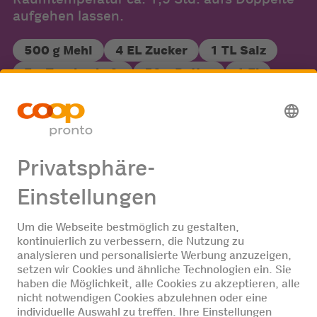
aufgehen lassen.
500 g Mehl
4 EL Zucker
1 TL Salz
7 g Trockenhefe
50 g Butter
1 Ei
2.5 dl Milch