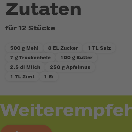
Zutaten
für 12 Stücke
500 g Mehl
8 EL Zucker
1 TL Salz
7 g Trockenhefe
100 g Butter
2.5 dl Milch
250 g Apfelmus
1 TL Zimt
1 Ei
Weiterempfeh