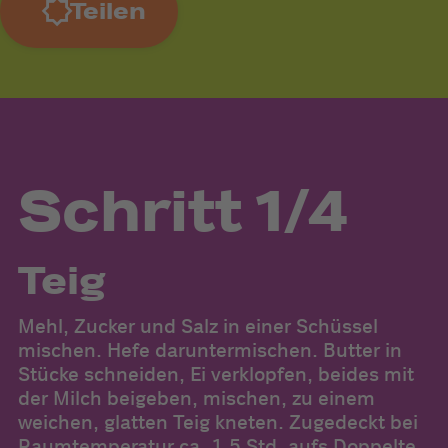
Teilen
Schritt 1/4
Teig
Mehl, Zucker und Salz in einer Schüssel
Te
mischen. Hefe daruntermischen. Butter in
K
Stücke schneiden, Ei verklopfen, beides mit
e
der Milch beigeben, mischen, zu einem
Z
weichen, glatten Teig kneten. Zugedeckt bei
c
Raumtemperatur ca. 1,5 Std. aufs Doppelte
G