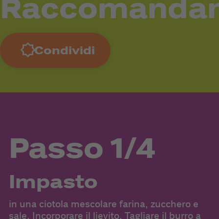
Raccomanda
Condividi
Passo 1/4
Impasto
in una ciotola mescolare farina, zucchero e
di
sale. Incorporare il lievito. Tagliare il burro a
f