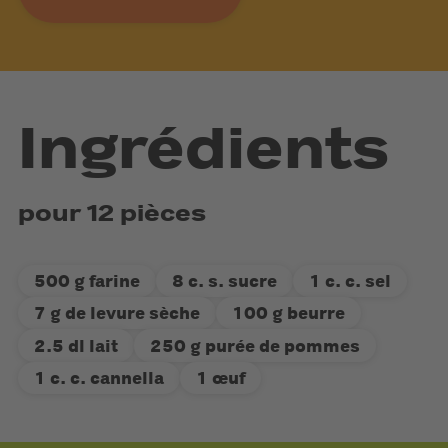
Ingrédients
pour 12 pièces
500 g farine
8 c. s. sucre
1 c. c. sel
7 g de levure sèche
100 g beurre
2.5 dl lait
250 g purée de pommes
1 c. c. cannella
1 œuf