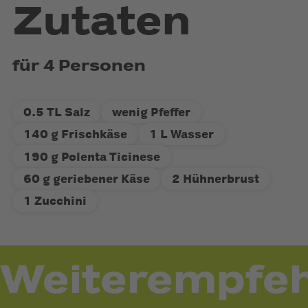
Zutaten
für 4 Personen
0.5 TL Salz
wenig Pfeffer
140 g Frischkäse
1 L Wasser
190 g Polenta Ticinese
60 g geriebener Käse
2 Hühnerbrust
1 Zucchini
Weiterempfeh