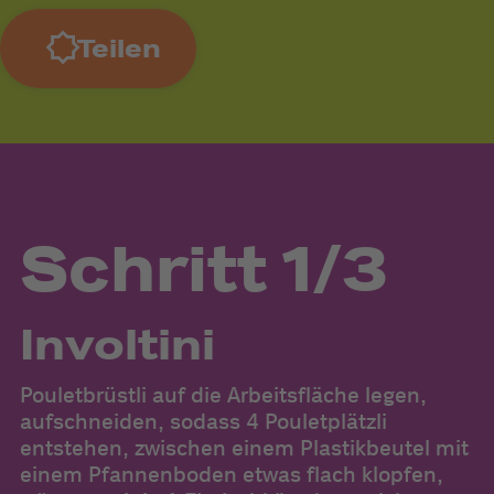
Teilen
Schritt 1/3
Involtini
Pouletbrüstli auf die Arbeitsfläche legen,
W
aufschneiden, sodass 4 Pouletplätzli
ei
entstehen, zwischen einem Plastikbeutel mit
2
einem Pfannenboden etwas flach klopfen,
u